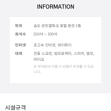
INFORMATION
위치
송도 센트럴파크 호텔 본관 2층
좌석수
250석 ~ 300석
인터넷
초고속 인터넷, 와이파이
대여
전동 스크린, 빔프로젝터, 스피커, 앰프,
마이크
※ 부대장비 이용 시 비용이 부과될 수 있습
니다.
시설규격