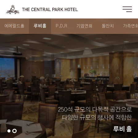
에메랄드홀
루비홀
P.D.R
기업연회
돌잔치
가족연
250석 규모의 다목적 공간으로
다양한 규모의 행사에 적합한
루비 홀